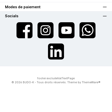
Modes de paiement
Socials
twt.widget.communities.facebook.name
twt.widget.communities.instagram.name
twt.widget.communities.youtube.na
twt.widget.communiti
twt.widget.communities.linkedin.name
footer.excludeVatTextPage
© 2026 BUDO-K - Tous droits réservés. Theme by
ThemeWare®