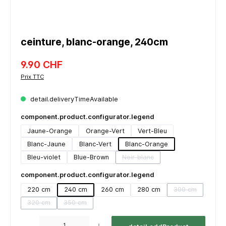
ceinture, blanc-orange, 240cm
9.90 CHF
Prix TTC
detail.deliveryTimeAvailable
component.product.configurator.legend
Jaune-Orange
Orange-Vert
Vert-Bleu
Blanc-Jaune
Blanc-Vert
Blanc-Orange
Bleu-violet
Blue-Brown
Noir-blanc
(detail.unavailableTooltip)
component.product.configurator.legend
220 cm
240 cm
260 cm
280 cm
300 cm
(detail.unavail
320 cm
350 cm
(detail.unavailableTooltip)
(detail.unavailableTooltip)
component.product.quantitySelect.legend