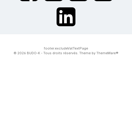
twt.widget.communities.linkedin.name
footer.excludeVatTextPage
© 2026 BUDO-K - Tous droits réservés. Theme by
ThemeWare®