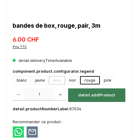
bandes de box, rouge, pair, 3m
6.00 CHF
Prix TTC
detail.deliveryTimeAvailable
component.product.configurator.legend
blanc
jaune
bleu
noir
rouge
pink
(detail.unavailableTooltip)
component.product.quantitySelect.legend
detail.addProduct
detail.productNumberLabel
87034
Recommander ce produit :