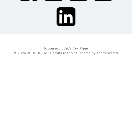
twt.widget.communities.linkedin.name
footer.excludeVatTextPage
© 2026 BUDO-K - Tous droits réservés. Theme by
ThemeWare®