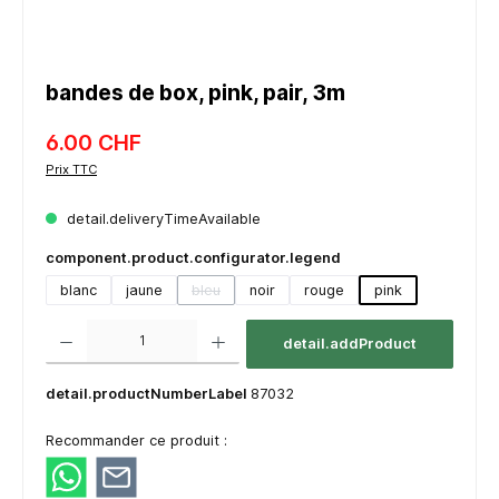
bandes de box, pink, pair, 3m
6.00 CHF
Prix TTC
detail.deliveryTimeAvailable
component.product.configurator.legend
blanc
jaune
bleu
noir
rouge
pink
(detail.unavailableTooltip)
component.product.quantitySelect.legend
detail.addProduct
detail.productNumberLabel
87032
Recommander ce produit :