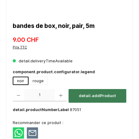
bandes de box, noir, pair, 5m
9.00 CHF
Prix TTC
detail.deliveryTimeAvailable
component.product.configurator.legend
noir
rouge
component.product.quantitySelect.legend
detail.addProduct
detail.productNumberLabel
87051
Recommander ce produit :