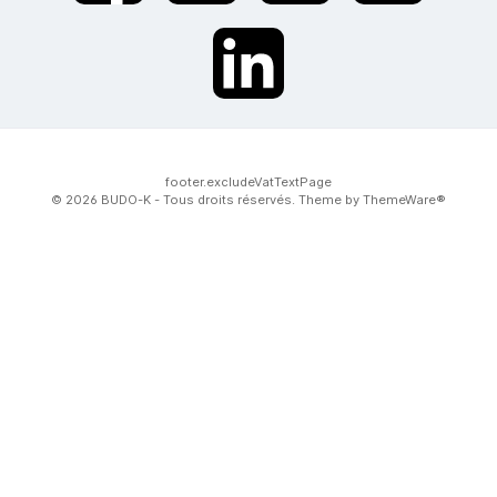
twt.widget.communities.linkedin.name
footer.excludeVatTextPage
© 2026 BUDO-K - Tous droits réservés. Theme by
ThemeWare®