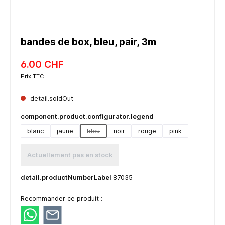
bandes de box, bleu, pair, 3m
6.00 CHF
Prix TTC
detail.soldOut
component.product.configurator.legend
blanc
jaune
bleu
noir
rouge
pink
(detail.unavailableTooltip)
Actuellement pas en stock
detail.productNumberLabel
87035
Recommander ce produit :