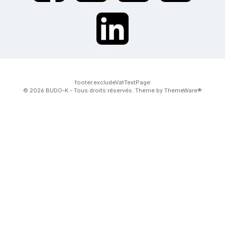
twt.widget.communities.linkedin.name
footer.excludeVatTextPage
© 2026 BUDO-K - Tous droits réservés. Theme by
ThemeWare®