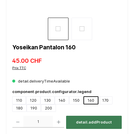
Yoseikan Pantalon 160
45.00 CHF
Prix TTC
detail.deliveryTimeAvailable
component.product.configurator.legend
110
120
130
140
150
160
170
180
190
200
component.product.quantitySelect.legend
detail.addProduct