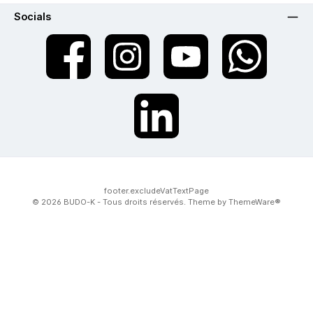
Socials
twt.widget.communities.facebook.name
twt.widget.communities.instagram.name
twt.widget.communities.youtube.na
twt.widget.communiti
twt.widget.communities.linkedin.name
footer.excludeVatTextPage
© 2026 BUDO-K - Tous droits réservés. Theme by
ThemeWare®