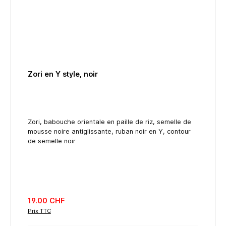
Zori en Y style, noir
Zori, babouche orientale en paille de riz, semelle de
mousse noire antiglissante, ruban noir en Y, contour
de semelle noir
listing.regularPriceLabel
19.00 CHF
Prix TTC