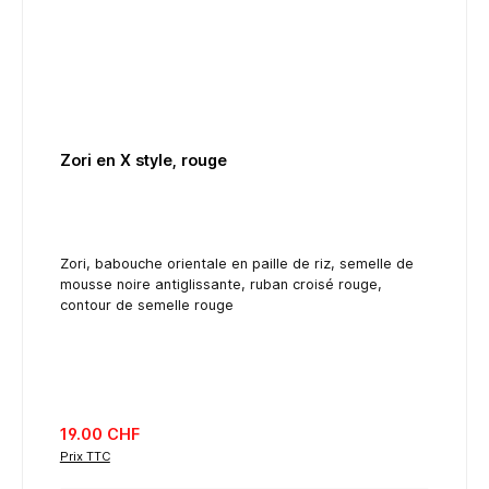
Zori en X style, rouge
Zori, babouche orientale en paille de riz, semelle de
mousse noire antiglissante, ruban croisé rouge,
contour de semelle rouge
listing.regularPriceLabel
19.00 CHF
Prix TTC