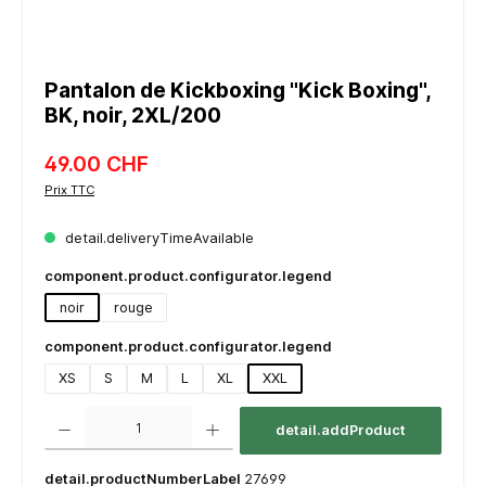
Pantalon de Kickboxing "Kick Boxing",
BK, noir, 2XL/200
49.00 CHF
Prix TTC
detail.deliveryTimeAvailable
component.product.configurator.legend
noir
rouge
component.product.configurator.legend
XS
S
M
L
XL
XXL
component.product.quantitySelect.legend
detail.addProduct
detail.productNumberLabel
27699