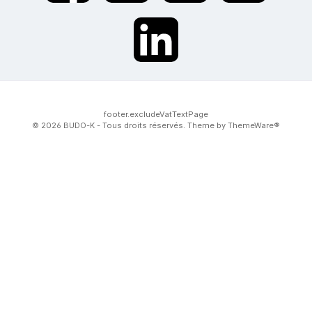
twt.widget.communities.linkedin.name
footer.excludeVatTextPage
© 2026 BUDO-K - Tous droits réservés. Theme by
ThemeWare®