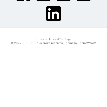
twt.widget.communities.linkedin.name
footer.excludeVatTextPage
© 2026 BUDO-K - Tous droits réservés. Theme by
ThemeWare®