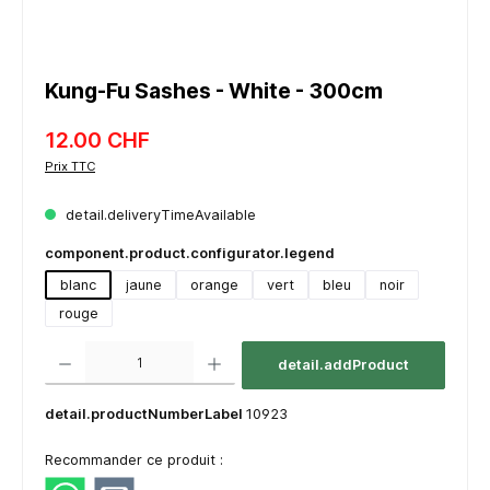
Kung-Fu Sashes - White - 300cm
12.00 CHF
Prix TTC
detail.deliveryTimeAvailable
component.product.configurator.legend
blanc
jaune
orange
vert
bleu
noir
rouge
component.product.quantitySelect.legend
detail.addProduct
detail.productNumberLabel
10923
Recommander ce produit :