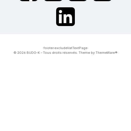
twt.widget.communities.linkedin.name
footer.excludeVatTextPage
© 2026 BUDO-K - Tous droits réservés. Theme by
ThemeWare®