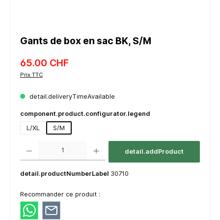
Gants de box en sac BK, S/M
65.00 CHF
Prix TTC
detail.deliveryTimeAvailable
component.product.configurator.legend
L/XL
S/M
component.product.quantitySelect.legend
detail.addProduct
detail.productNumberLabel
30710
Recommander ce produit :