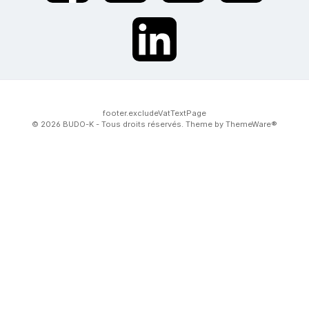
twt.widget.communities.linkedin.name
footer.excludeVatTextPage
© 2026 BUDO-K - Tous droits réservés. Theme by
ThemeWare®