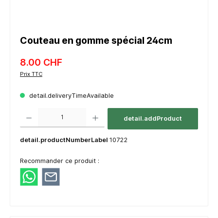
Couteau en gomme spécial 24cm
8.00 CHF
Prix TTC
detail.deliveryTimeAvailable
component.product.quantitySelect.legend
detail.addProduct
detail.productNumberLabel
10722
Recommander ce produit :