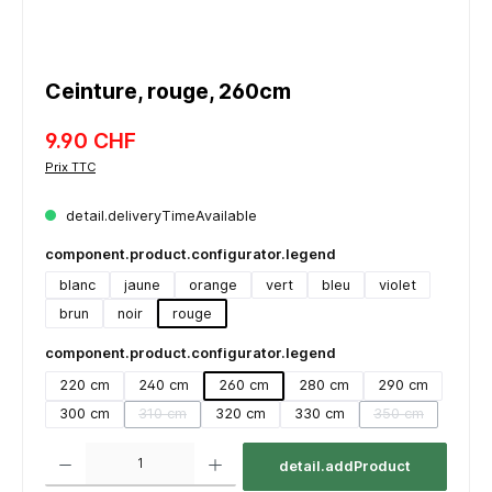
Ceinture, rouge, 260cm
9.90 CHF
Prix TTC
detail.deliveryTimeAvailable
component.product.configurator.legend
blanc
jaune
orange
vert
bleu
violet
brun
noir
rouge
component.product.configurator.legend
220 cm
240 cm
260 cm
280 cm
290 cm
300 cm
310 cm
320 cm
330 cm
350 cm
(detail.unavailableTooltip)
(detail.unavaila
component.product.quantitySelect.legend
detail.addProduct