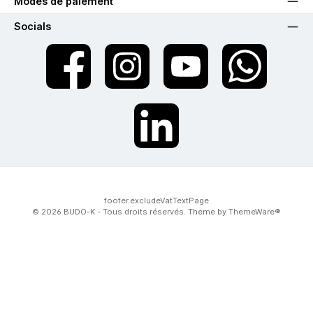
Modes de paiement
Socials
twt.widget.communities.facebook.name
twt.widget.communities.instagram.name
twt.widget.communities.youtube.na
twt.widget.communiti
twt.widget.communities.linkedin.name
footer.excludeVatTextPage
© 2026 BUDO-K - Tous droits réservés. Theme by
ThemeWare®