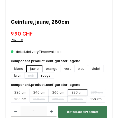
Ceinture, jaune, 280cm
9.90 CHF
Prix TTC
detail.deliveryTimeAvailable
component.product.configurator.legend
blanc
jaune
orange
vert
bleu
violet
brun
noir
rouge
(detail.unavailableTooltip)
component.product.configurator.legend
220 cm
240 cm
260 cm
280 cm
290 cm
(detail.unavail
300 cm
310 cm
320 cm
330 cm
350 cm
(detail.unavailableTooltip)
(detail.unavailableTooltip)
(detail.unavailableTooltip)
component.product.quantitySelect.legend
detail.addProduct