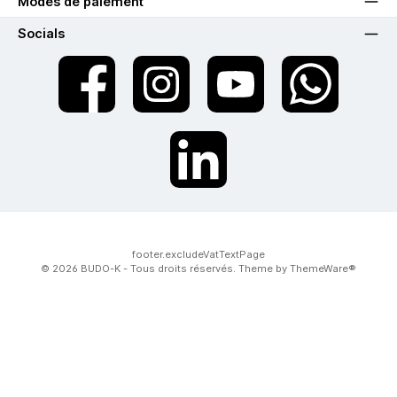
Modes de paiement
Socials
twt.widget.communities.facebook.name
twt.widget.communities.instagram.name
twt.widget.communities.youtube.na
twt.widget.communiti
twt.widget.communities.linkedin.name
footer.excludeVatTextPage
© 2026 BUDO-K - Tous droits réservés. Theme by
ThemeWare®