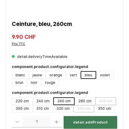
Ceinture, bleu, 260cm
9.90 CHF
Prix TTC
detail.deliveryTimeAvailable
component.product.configurator.legend
blanc
jaune
orange
vert
bleu
violet
brun
noir
rouge
component.product.configurator.legend
220 cm
240 cm
260 cm
280 cm
290 cm
(detail.unavail
300 cm
310 cm
320 cm
330 cm
350 cm
(detail.unavailableTooltip)
component.product.quantitySelect.legend
detail.addProduct