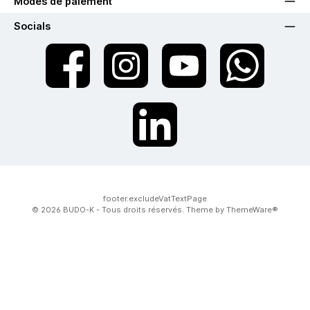
Modes de paiement
Socials
twt.widget.communities.facebook.name
twt.widget.communities.instagram.name
twt.widget.communities.youtube.na
twt.widget.communiti
twt.widget.communities.linkedin.name
footer.excludeVatTextPage
© 2026 BUDO-K - Tous droits réservés. Theme by
ThemeWare®