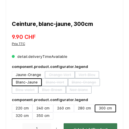
Ceinture, blanc-jaune, 300cm
9.90 CHF
Prix TTC
detail.deliveryTimeAvailable
component.product.configurator.legend
Jaune-Orange
Orange-Vert
Vert-Bleu
(detail.unavailableTooltip)
(detail.unavailableTooltip)
Blanc-Jaune
Blanc-Vert
Blanc-Orange
(detail.unavailableTooltip)
(detail.unavailableTooltip)
Bleu-violet
Blue-Brown
Noir-blanc
(detail.unavailableTooltip)
(detail.unavailableTooltip)
(detail.unavailableTooltip)
component.product.configurator.legend
220 cm
240 cm
260 cm
280 cm
300 cm
320 cm
350 cm
component.product.quantitySelect.legend