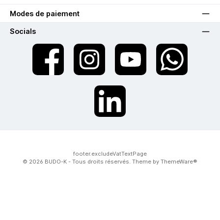
Modes de paiement
Socials
twt.widget.communities.facebook.name
twt.widget.communities.instagram.name
twt.widget.communities.youtube.na
twt.widget.communiti
twt.widget.communities.linkedin.name
footer.excludeVatTextPage
© 2026 BUDO-K - Tous droits réservés. Theme by
ThemeWare®