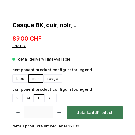
Casque BK, cuir, noir, L
89.00 CHF
Prix TTC
detail.deliveryTimeAvailable
component.product.configurator.legend
bleu
noir
rouge
component.product.configurator.legend
S
M
L
XL
component.product.quantitySelect.legend
detail.addProduct
detail.productNumberLabel
29130