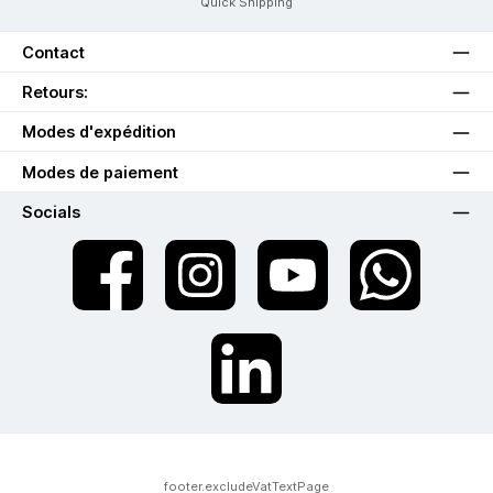
Quick Shipping
Contact
Retours:
Modes d'expédition
Modes de paiement
Socials
twt.widget.communities.facebook.name
twt.widget.communities.instagram.name
twt.widget.communities.youtube.na
twt.widget.communiti
twt.widget.communities.linkedin.name
footer.excludeVatTextPage