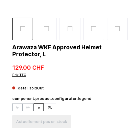
Arawaza WKF Approved Helmet
Protector, L
129.00 CHF
Prix TTC
detail.soldOut
component.product.configurator.legend
S
M
L
XL
(detail.unavailableTooltip)
(detail.unavailableTooltip)
(detail.unavailableTooltip)
Actuellement pas en stock