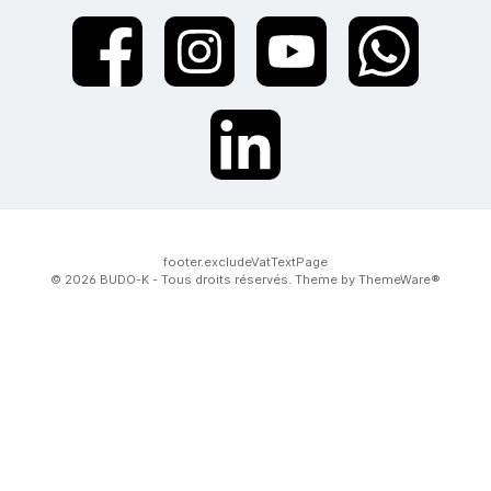
twt.widget.communities.facebook.name
twt.widget.communities.instagram.name
twt.widget.communities.youtube.na
twt.widget.communiti
twt.widget.communities.linkedin.name
footer.excludeVatTextPage
© 2026 BUDO-K - Tous droits réservés. Theme by
ThemeWare®