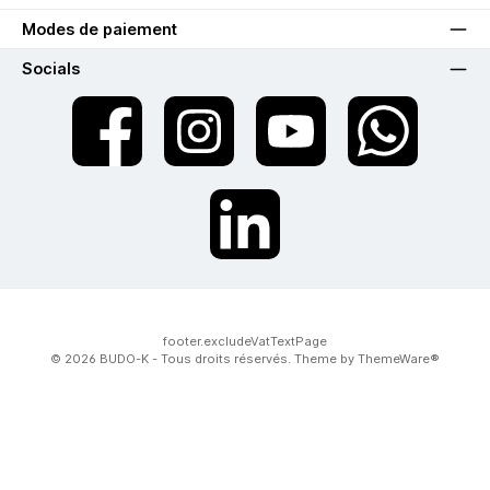
Modes de paiement
Socials
twt.widget.communities.facebook.name
twt.widget.communities.instagram.name
twt.widget.communities.youtube.na
twt.widget.communiti
twt.widget.communities.linkedin.name
footer.excludeVatTextPage
© 2026 BUDO-K - Tous droits réservés. Theme by
ThemeWare®