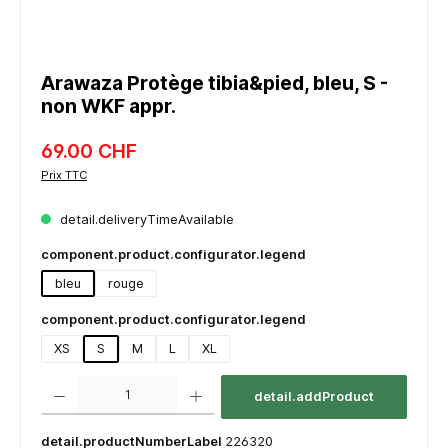
Arawaza Protège tibia&pied, bleu, S -
non WKF appr.
69.00 CHF
Prix TTC
detail.deliveryTimeAvailable
component.product.configurator.legend
bleu
rouge
component.product.configurator.legend
XS
S
M
L
XL
component.product.quantitySelect.legend
detail.addProduct
detail.productNumberLabel
226320