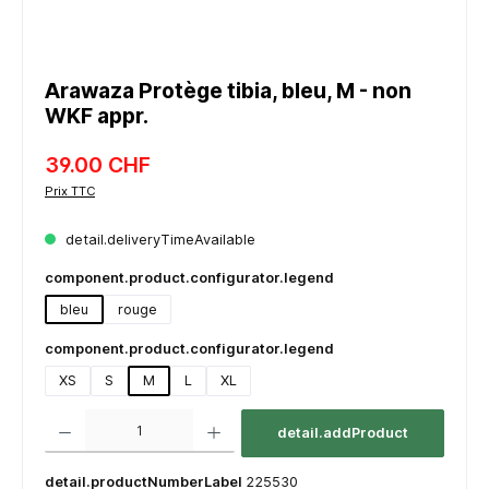
Arawaza Protège tibia, bleu, M - non
WKF appr.
39.00 CHF
Prix TTC
detail.deliveryTimeAvailable
component.product.configurator.legend
bleu
rouge
component.product.configurator.legend
XS
S
M
L
XL
component.product.quantitySelect.legend
detail.addProduct
detail.productNumberLabel
225530