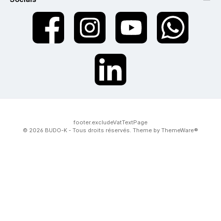
twt.widget.communities.facebook.name
twt.widget.communities.instagram.name
twt.widget.communities.youtube.na
twt.widget.communiti
twt.widget.communities.linkedin.name
footer.excludeVatTextPage
© 2026 BUDO-K - Tous droits réservés. Theme by
ThemeWare®