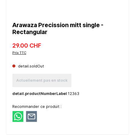
Arawaza Precission mitt single -
Rectangular
29.00 CHF
Prix TTC
detail.soldOut
Actuellement pas en stock
detail.productNumberLabel
12363
Recommander ce produit :