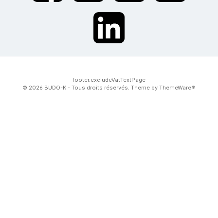
twt.widget.communities.linkedin.name
footer.excludeVatTextPage
© 2026 BUDO-K - Tous droits réservés. Theme by
ThemeWare®