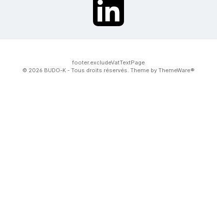
twt.widget.communities.linkedin.name
footer.excludeVatTextPage
© 2026 BUDO-K - Tous droits réservés. Theme by
ThemeWare®