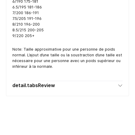
6/190 175-181
6.5/195 181-186
7/200 186-191
7.5/205 191-196
8/210 196-200
8.5/215 200-205
9/220 205+
Note: Taille approximative pour une personne de poids
normal. L’ajout d’une taille ou la soustraction d’une taille est
nécessaire pour une personne avec un poids supérieur ou
inférieur à la normale.
detail.tabsReview