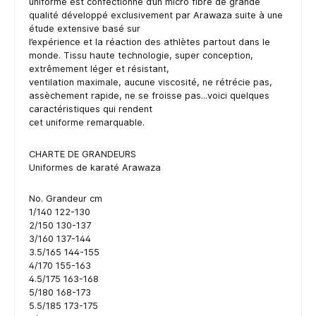
uniforme est confectionné d’un micro fibre de grande
qualité développé exclusivement par Arawaza suite à une
étude extensive basé sur
l’expérience et la réaction des athlètes partout dans le
monde. Tissu haute technologie, super conception,
extrêmement léger et résistant,
ventilation maximale, aucune viscosité, ne rétrécie pas,
assèchement rapide, ne se froisse pas...voici quelques
caractéristiques qui rendent
cet uniforme remarquable.
CHARTE DE GRANDEURS
Uniformes de karaté Arawaza
No. Grandeur cm
1/140 122-130
2/150 130-137
3/160 137-144
3.5/165 144-155
4/170 155-163
4.5/175 163-168
5/180 168-173
5.5/185 173-175