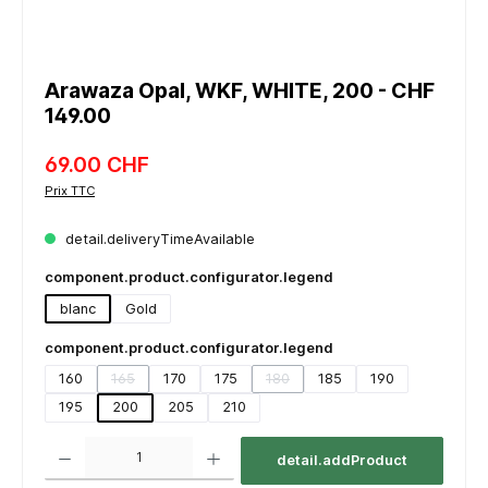
Arawaza Opal, WKF, WHITE, 200 - CHF
149.00
69.00 CHF
Prix TTC
detail.deliveryTimeAvailable
component.product.configurator.legend
blanc
Gold
component.product.configurator.legend
160
165
170
175
180
185
190
(detail.unavailableTooltip)
(detail.unavailableTooltip)
195
200
205
210
component.product.quantitySelect.legend
detail.addProduct