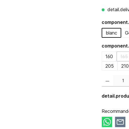
detail.del
component.
blanc
G
component.
160
165
(d
205
210
component.prod
detail.pro
Recommander