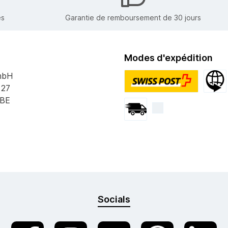
es
Garantie de remboursement de 30 jours
Modes d'expédition
mbH
 27
PostPac Priority
Expédi
 BE
Envoi par courrier
Socials