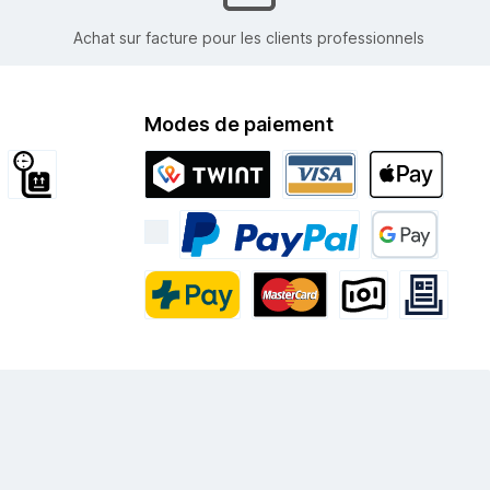
Achat sur facture pour les clients professionnels
Modes de paiement
tion internationale
Encombrant
Twint
Visa
Apple Pay
PayPal
Google Pay
PostFinance Pay
Mastercard
Paiement Anticipé
Rechnung