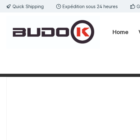
Quick Shipping
Expédition sous 24 heures
G
kipToSearch
general.skipToNavigation
Home
component.cms.imageGallery.skipImageGallery