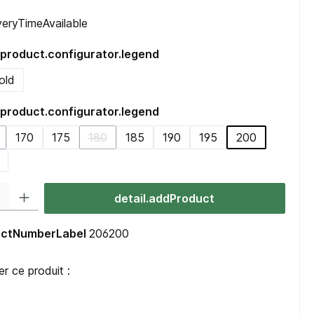
iveryTimeAvailable
product.configurator.legend
old
product.configurator.legend
170
175
180
185
190
195
200
etail.unavailableTooltip)
(detail.unavailableTooltip)
uct.quantitySelect.legend
detail.addProduct
ductNumberLabel
206200
 ce produit :