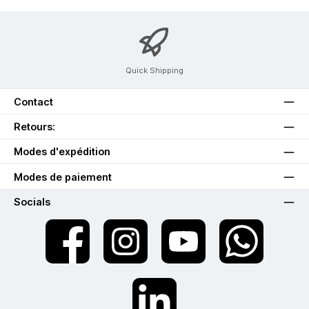
Quick Shipping
Contact
Retours:
Modes d'expédition
Modes de paiement
Socials
twt.widget.communities.facebook.name
twt.widget.communities.instagram.name
twt.widget.communities.youtube.na
twt.widget.communiti
twt.widget.communities.linkedin.name