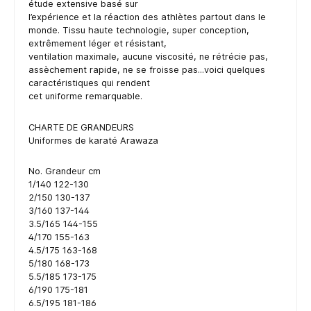
étude extensive basé sur
l’expérience et la réaction des athlètes partout dans le
monde. Tissu haute technologie, super conception,
extrêmement léger et résistant,
ventilation maximale, aucune viscosité, ne rétrécie pas,
assèchement rapide, ne se froisse pas...voici quelques
caractéristiques qui rendent
cet uniforme remarquable.
CHARTE DE GRANDEURS
Uniformes de karaté Arawaza
No. Grandeur cm
1/140 122-130
2/150 130-137
3/160 137-144
3.5/165 144-155
4/170 155-163
4.5/175 163-168
5/180 168-173
5.5/185 173-175
6/190 175-181
6.5/195 181-186