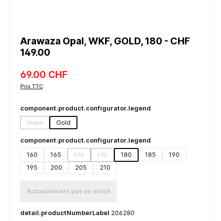
Arawaza Opal, WKF, GOLD, 180 - CHF
149.00
69.00 CHF
Prix TTC
component.product.configurator.legend
blanc
Gold
(detail.unavailableTooltip)
component.product.configurator.legend
160
165
170
175
180
185
190
(detail.unavailableTooltip)
(detail.unavailableTooltip)
195
200
205
210
Actuellement pas en stock
detail.productNumberLabel
206280