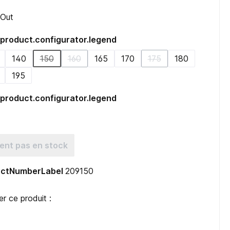
dOut
product.configurator.legend
140
150
160
165
170
175
180
(detail.unavailableTooltip)
(detail.unavailableTooltip)
(detail.unavailableTool
195
vailableTooltip)
product.configurator.legend
navailableTooltip)
ent pas en stock
ductNumberLabel
209150
 ce produit :