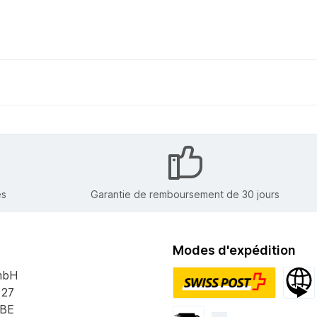
es
Garantie de remboursement de 30 jours
Modes d'expédition
mbH
 27
PostPac Priority
Expédi
 BE