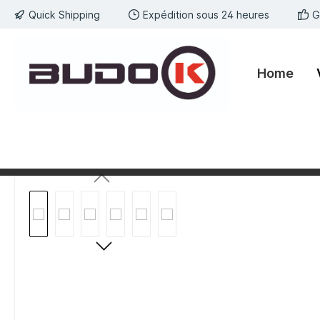
Quick Shipping
Expédition sous 24 heures
G
kipToSearch
general.skipToNavigation
Home
component.cms.imageGallery.skipImageGallery