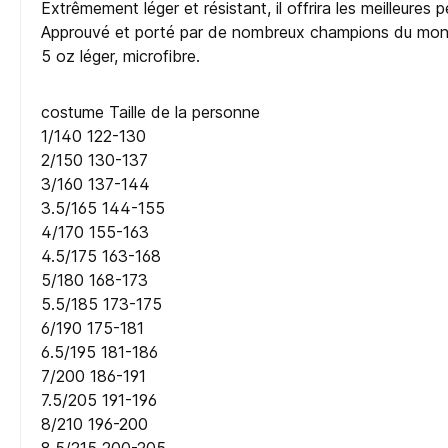
Extrêmement léger et résistant, il offrira les meilleure
Approuvé et porté par de nombreux champions du monde
5 oz léger, microfibre.
costume Taille de la personne
1/140 122-130
2/150 130-137
3/160 137-144
3.5/165 144-155
4/170 155-163
4.5/175 163-168
5/180 168-173
5.5/185 173-175
6/190 175-181
6.5/195 181-186
7/200 186-191
7.5/205 191-196
8/210 196-200