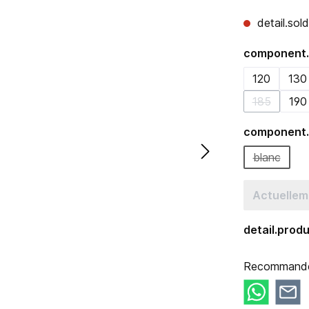
detail.sol
component.
120
130
185
190
(detail.una
component.
blanc
(detail.u
Actuellem
detail.pro
Recommander