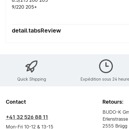
8.5/215 200-205
9/220 205+
detail.tabsReview
Quick Shipping
Expédition sous 24 heur
Contact
Retours:
BUDO-K G
+41 32 526 88 11
Erlenstrasse
2555 Brügg
Mon-Fri 10-12 & 13-15