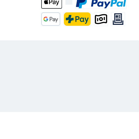
Apple Pay
PayPal
Google Pay
PostFinance Pay
Paiement Anticipé
Rechnung
ame
.whatsapp.name
ommunities.linkedin.name