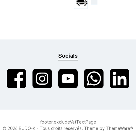
Envoi par courrier
Socials
twt.widget.communities.facebook.name
twt.widget.communities.instagram.name
twt.widget.communities.youtube.n
twt.widget.communities
twt.widget.c
footer.excludeVatTextPage
© 2026 BUDO-K - Tous droits réservés. Theme by
ThemeWare®