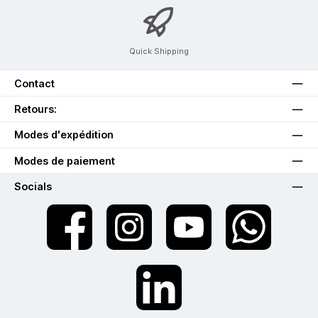
Quick Shipping
Contact
Retours:
Modes d'expédition
Modes de paiement
Socials
twt.widget.communities.facebook.name
twt.widget.communities.instagram.name
twt.widget.communities.youtube.na
twt.widget.communiti
twt.widget.communities.linkedin.name