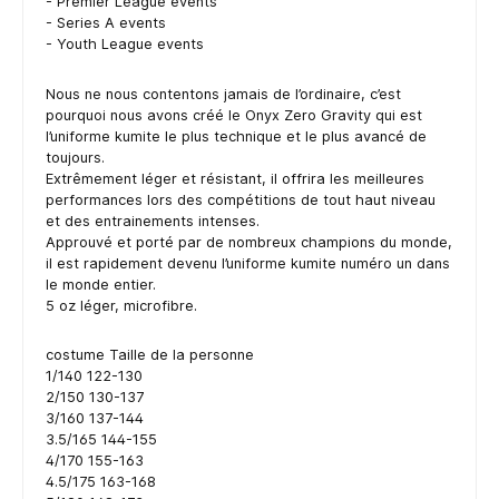
- Premier League events
- Series A events
- Youth League events
Nous ne nous contentons jamais de l’ordinaire, c’est
pourquoi nous avons créé le Onyx Zero Gravity qui est
l’uniforme kumite le plus technique et le plus avancé de
toujours.
Extrêmement léger et résistant, il offrira les meilleures
performances lors des compétitions de tout haut niveau
et des entrainements intenses.
Approuvé et porté par de nombreux champions du monde,
il est rapidement devenu l’uniforme kumite numéro un dans
le monde entier.
5 oz léger, microfibre.
costume Taille de la personne
1/140 122-130
2/150 130-137
3/160 137-144
3.5/165 144-155
4/170 155-163
4.5/175 163-168