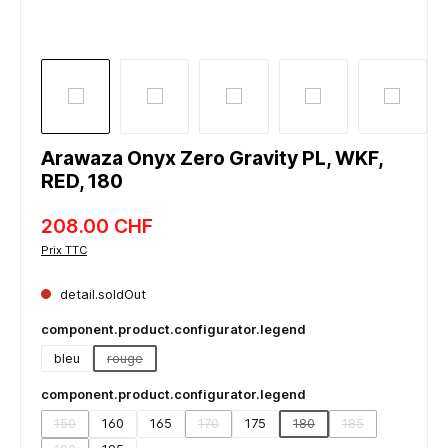
Arawaza Onyx Zero Gravity PL, WKF,
RED, 180
208.00 CHF
Prix TTC
detail.soldOut
component.product.configurator.legend
bleu
rouge
(detail.unavailableTooltip)
component.product.configurator.legend
150
160
165
170
175
180
185
(detail.unavailableTooltip)
(detail.unavailableTooltip)
(detail.unavailableTooltip)
(detail.unavailabl