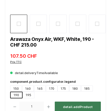
Arawaza Onyx Air, WKF, White, 190 -
CHF 215.00
107.50 CHF
Prix TTC
detail.deliveryTimeAvailable
component.product.configurator.legend
150
160
165
170
175
180
185
190
195
component.product.quantitySelect.legend
detail.addProduct