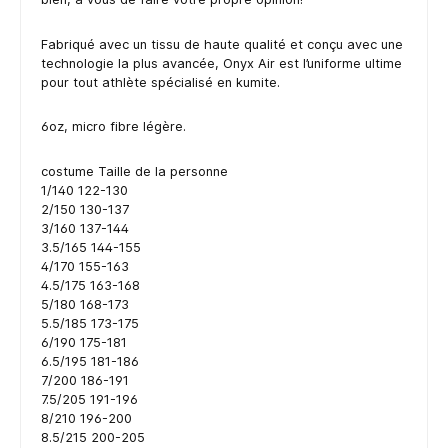
Fabriqué avec un tissu de haute qualité et conçu avec une
technologie la plus avancée, Onyx Air est l’uniforme ultime
pour tout athlète spécialisé en kumite.
6oz, micro fibre légère.
costume Taille de la personne
1/140 122-130
2/150 130-137
3/160 137-144
3.5/165 144-155
4/170 155-163
4.5/175 163-168
5/180 168-173
5.5/185 173-175
6/190 175-181
6.5/195 181-186
7/200 186-191
7.5/205 191-196
8/210 196-200
8.5/215 200-205