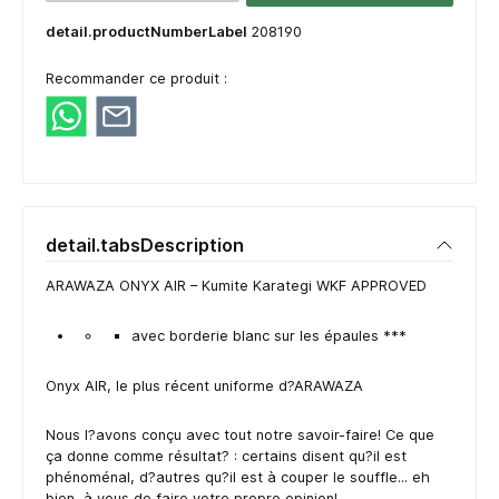
detail.productNumberLabel
208190
Recommander ce produit :
detail.tabsDescription
ARAWAZA ONYX AIR – Kumite Karategi WKF APPROVED
avec borderie blanc sur les épaules ***
Onyx AIR, le plus récent uniforme d?ARAWAZA
Nous l?avons conçu avec tout notre savoir-faire! Ce que
ça donne comme résultat? : certains disent qu?il est
phénoménal, d?autres qu?il est à couper le souffle... eh
bien, à vous de faire votre propre opinion!