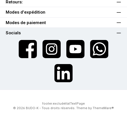
Retours:
Modes d'expédition
Modes de paiement
Socials
twt.widget.communities.facebook.name
twt.widget.communities.instagram.name
twt.widget.communities.youtube.na
twt.widget.communiti
twt.widget.communities.linkedin.name
footer.excludeVatTextPage
© 2026 BUDO-K - Tous droits réservés. Theme by
ThemeWare®