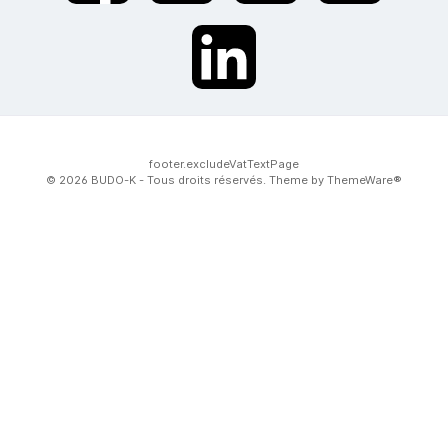
twt.widget.communities.linkedin.name
footer.excludeVatTextPage
© 2026 BUDO-K - Tous droits réservés. Theme by
ThemeWare®