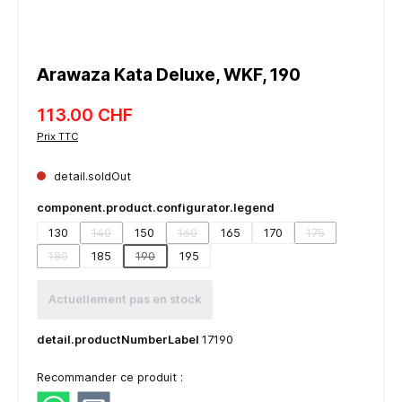
Arawaza Kata Deluxe, WKF, 190
113.00 CHF
Prix TTC
detail.soldOut
component.product.configurator.legend
130
140
150
160
165
170
175
(detail.unavailableTooltip)
(detail.unavailableTooltip)
(detail.unavailabl
180
185
190
195
(detail.unavailableTooltip)
(detail.unavailableTooltip)
Actuellement pas en stock
detail.productNumberLabel
17190
Recommander ce produit :