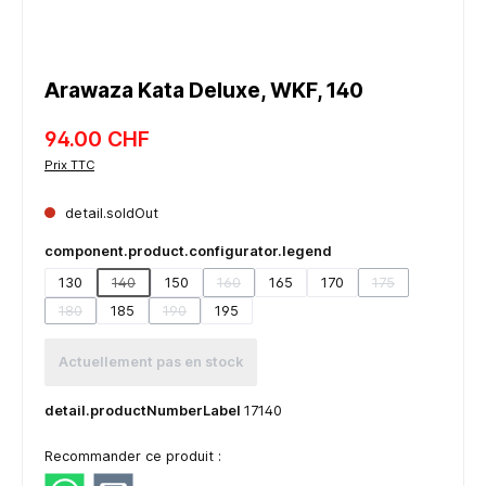
Arawaza Kata Deluxe, WKF, 140
94.00 CHF
Prix TTC
detail.soldOut
component.product.configurator.legend
130
140
150
160
165
170
175
(detail.unavailableTooltip)
(detail.unavailableTooltip)
(detail.unavailabl
180
185
190
195
(detail.unavailableTooltip)
(detail.unavailableTooltip)
Actuellement pas en stock
detail.productNumberLabel
17140
Recommander ce produit :