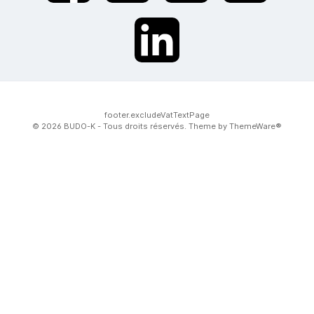
twt.widget.communities.linkedin.name
footer.excludeVatTextPage
© 2026 BUDO-K - Tous droits réservés. Theme by
ThemeWare®