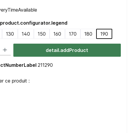
iveryTimeAvailable
product.configurator.legend
130
140
150
160
170
180
190
uct.quantitySelect.legend
detail.addProduct
ductNumberLabel
211290
 ce produit :