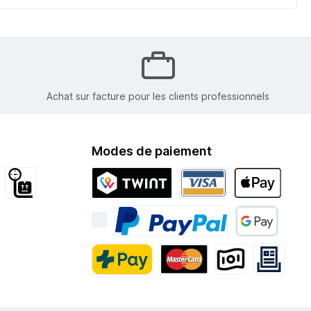
Achat sur facture pour les clients professionnels
Modes de paiement
tion internationale
Encombrant
Twint
Visa
Apple Pay
PayPal
Google Pay
PostFinance Pay
Mastercard
Paiement Anticipé
Rechnung