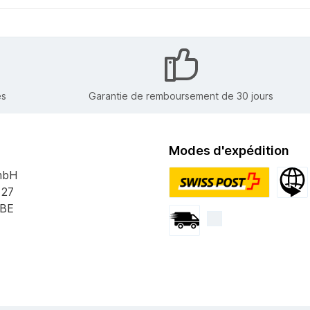
es
Garantie de remboursement de 30 jours
Modes d'expédition
mbH
 27
PostPac Priority
Expédi
 BE
Envoi par courrier