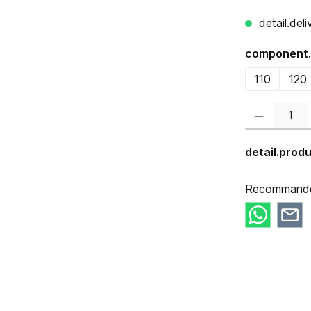
detail.del
component.
110
120
component.prod
detail.pro
Recommander