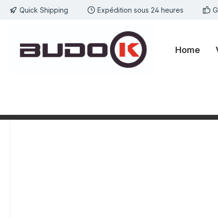
Quick Shipping
Expédition sous 24 heures
G
kipToSearch
general.skipToNavigation
Home
component.cms.imageGallery.skipImageGallery