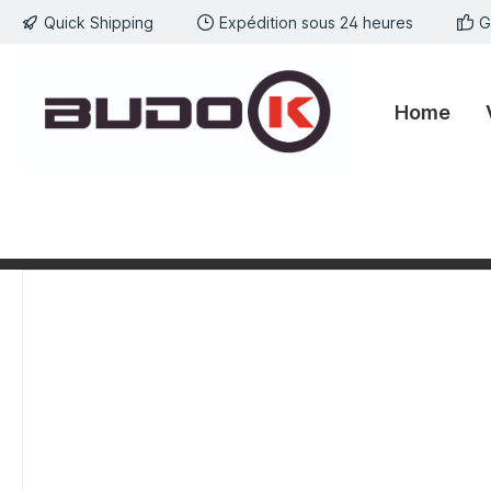
Quick Shipping
Expédition sous 24 heures
G
kipToSearch
general.skipToNavigation
Home
component.cms.imageGallery.skipImageGallery