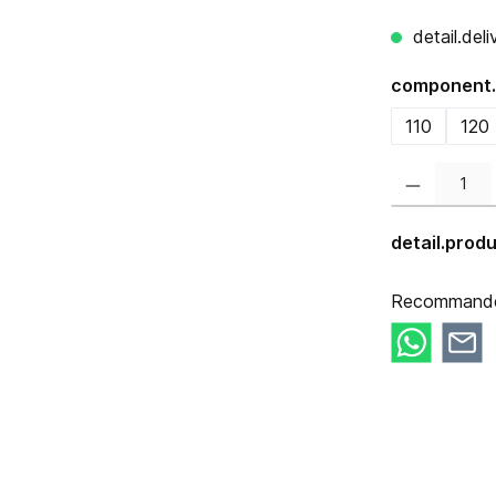
detail.del
component.
110
120
component.prod
detail.pro
Recommander