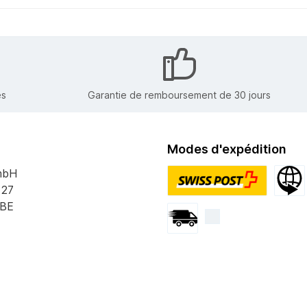
es
Garantie de remboursement de 30 jours
Modes d'expédition
mbH
 27
PostPac Priority
Expédi
 BE
Envoi par courrier