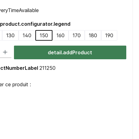
iveryTimeAvailable
product.configurator.legend
130
140
150
160
170
180
190
uct.quantitySelect.legend
detail.addProduct
ductNumberLabel
211250
 ce produit :