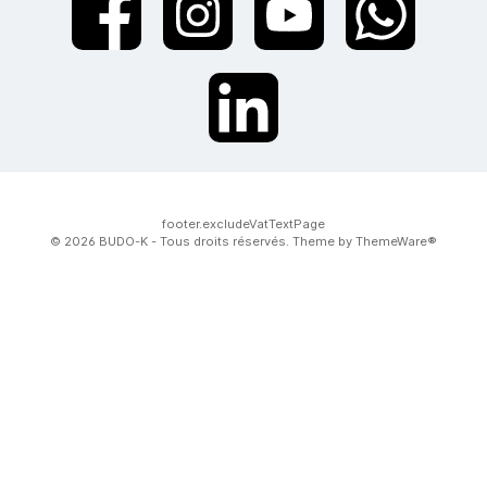
twt.widget.communities.facebook.name
twt.widget.communities.instagram.name
twt.widget.communities.youtube.na
twt.widget.communiti
twt.widget.communities.linkedin.name
footer.excludeVatTextPage
© 2026 BUDO-K - Tous droits réservés. Theme by
ThemeWare®