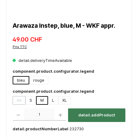
Arawaza Instep, blue, M - WKF appr.
49.00 CHF
Prix TTC
detail.deliveryTimeAvailable
component.product.configurator.legend
bleu
rouge
component.product.configurator.legend
XS
S
M
L
XL
(detail.unavailableTooltip)
component.product.quantitySelect.legend
detail.addProduct
detail.productNumberLabel
232730