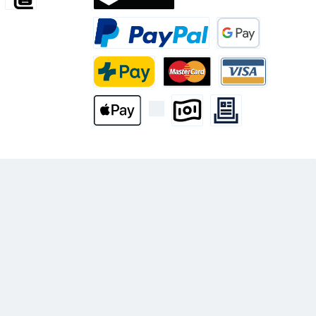
tion internationale
Encombrant
Twint
PayPal
Google Pay
PostFinance Pay
Mastercard
Visa
Apple Pay
Paiement Anticipé
Rechnung
ame
.whatsapp.name
ommunities.linkedin.name