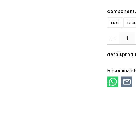
component.
noir
rou
component.prod
detail.pro
Recommander