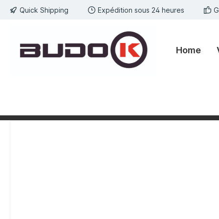
Quick Shipping
Expédition sous 24 heures
G
kipToSearch
general.skipToNavigation
Home
component.cms.imageGallery.skipImageGallery