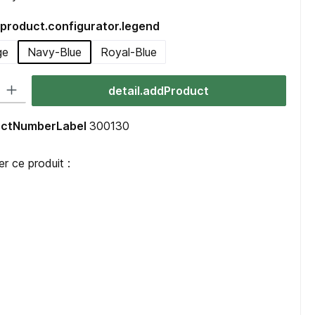
product.configurator.legend
ge
Navy-Blue
Royal-Blue
uct.quantitySelect.legend
detail.addProduct
ductNumberLabel
300130
 ce produit :