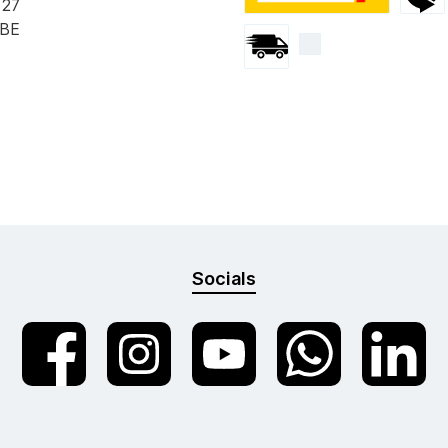
 27
PostPac Priority
Expédi
 BE
Envoi par courrier
Socials
twt.widget.communities.facebook.name
twt.widget.communities.instagram.name
twt.widget.communities.youtube.n
twt.widget.communities
twt.widget.c