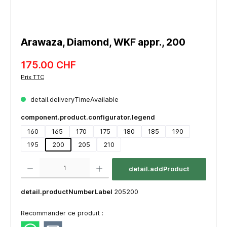
Arawaza, Diamond, WKF appr., 200
175.00 CHF
Prix TTC
detail.deliveryTimeAvailable
component.product.configurator.legend
160
165
170
175
180
185
190
195
200
205
210
component.product.quantitySelect.legend
detail.addProduct
detail.productNumberLabel
205200
Recommander ce produit :