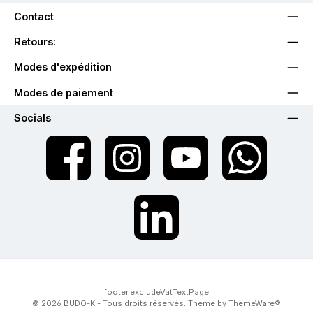
Contact
Retours:
Modes d'expédition
Modes de paiement
Socials
twt.widget.communities.facebook.name
twt.widget.communities.instagram.name
twt.widget.communities.youtube.na
twt.widget.communiti
twt.widget.communities.linkedin.name
footer.excludeVatTextPage
© 2026 BUDO-K - Tous droits réservés. Theme by
ThemeWare®