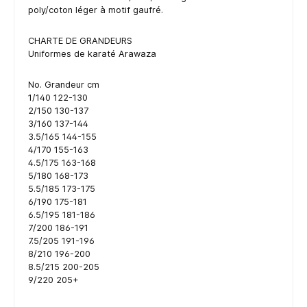
poly/coton léger à motif gaufré.
CHARTE DE GRANDEURS
Uniformes de karaté Arawaza
No. Grandeur cm
1/140 122-130
2/150 130-137
3/160 137-144
3.5/165 144-155
4/170 155-163
4.5/175 163-168
5/180 168-173
5.5/185 173-175
6/190 175-181
6.5/195 181-186
7/200 186-191
7.5/205 191-196
8/210 196-200
8.5/215 200-205
9/220 205+