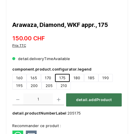
Arawaza, Diamond, WKF appr., 175
150.00 CHF
Prix TTC
detail.deliveryTimeAvailable
component.product.configurator.legend
160
165
170
175
180
185
190
195
200
205
210
component.product.quantitySelect.legend
detail.addProduct
detail.productNumberLabel
205175
Recommander ce produit :