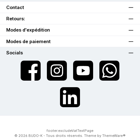
Contact
Retours:
Modes d'expédition
Modes de paiement
Socials
twt.widget.communities.facebook.name
twt.widget.communities.instagram.name
twt.widget.communities.youtube.na
twt.widget.communiti
twt.widget.communities.linkedin.name
footer.excludeVatTextPage
© 2026 BUDO-K - Tous droits réservés. Theme by
ThemeWare®