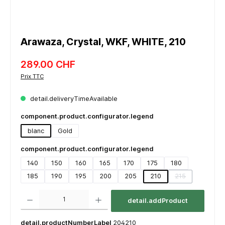
Arawaza, Crystal, WKF, WHITE, 210
289.00 CHF
Prix TTC
detail.deliveryTimeAvailable
component.product.configurator.legend
blanc
Gold
component.product.configurator.legend
140
150
160
165
170
175
180
185
190
195
200
205
210
215
(detail.unavaila
component.product.quantitySelect.legend
detail.addProduct
detail.productNumberLabel
204210