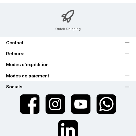
Quick Shipping
Contact
Retours:
Modes d'expédition
Modes de paiement
Socials
twt.widget.communities.facebook.name
twt.widget.communities.instagram.name
twt.widget.communities.youtube.na
twt.widget.communiti
twt.widget.communities.linkedin.name