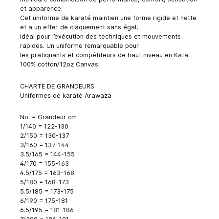
et apparence.
Cet uniforme de karaté maintien une forme rigide et nette
et a un effet de claquement sans égal,
idéal pour l’exécution des techniques et mouvements
rapides. Un uniforme remarquable pour
les pratiquants et compétiteurs de haut niveau en Kata.
100% cotton/12oz Canvas
CHARTE DE GRANDEURS
Uniformes de karaté Arawaza
No. = Grandeur cm
1/140 = 122-130
2/150 = 130-137
3/160 = 137-144
3.5/165 = 144-155
4/170 = 155-163
4.5/175 = 163-168
5/180 = 168-173
5.5/185 = 173-175
6/190 = 175-181
6.5/195 = 181-186