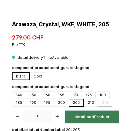
Arawaza, Crystal, WKF, WHITE, 205
279.00 CHF
Prix TTC
detail.deliveryTimeAvailable
component.product.configurator.legend
blanc
Gold
component.product.configurator.legend
140
150
160
165
170
175
180
185
190
195
200
205
210
215
(detail.unavaila
component.product.quantitySelect.legend
detail.addProduct
detail.productNumberLabel
204205