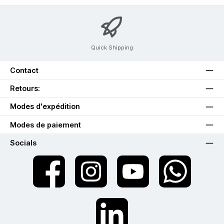
Quick Shipping
Contact
Retours:
Modes d'expédition
Modes de paiement
Socials
twt.widget.communities.facebook.name
twt.widget.communities.instagram.name
twt.widget.communities.youtube.na
twt.widget.communiti
twt.widget.communities.linkedin.name