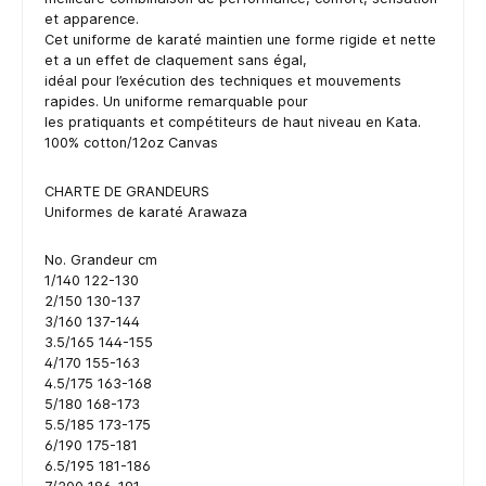
et apparence.
Cet uniforme de karaté maintien une forme rigide et nette
et a un effet de claquement sans égal,
idéal pour l’exécution des techniques et mouvements
rapides. Un uniforme remarquable pour
les pratiquants et compétiteurs de haut niveau en Kata.
100% cotton/12oz Canvas
CHARTE DE GRANDEURS
Uniformes de karaté Arawaza
No. Grandeur cm
1/140 122-130
2/150 130-137
3/160 137-144
3.5/165 144-155
4/170 155-163
4.5/175 163-168
5/180 168-173
5.5/185 173-175
6/190 175-181
6.5/195 181-186